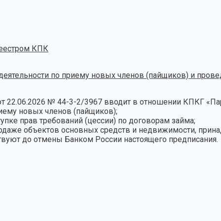
Реестром КПК
тельности по приему новых членов (пайщиков) и проведе
 22.06.2026 № 44-3-2/3967 вводит в отношении КПКГ «Парт
риему новых членов (пайщиков);
тупке прав требований (цессии) по договорам займа;
родаже объектов основных средств и недвижимости, прин
твуют до отмены Банком России настоящего предписания.