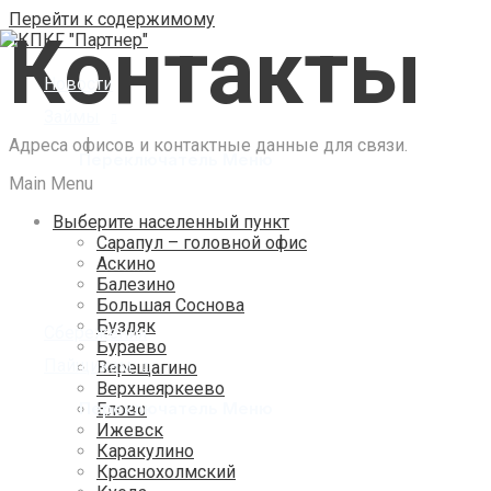
Перейти к содержимому
Контакты
Новости
Займы
Адреса офисов и контактные данные для связи.
Переключатель Меню
Main Menu
Выберите населенный пункт
Сарапул – головной офис
Аскино
Балезино
Большая Соснова
Буздяк
Сбережения
Бураево
Пайщикам
Верещагино
Верхнеяркеево
Переключатель Меню
Елово
Ижевск
Каракулино
Краснохолмский