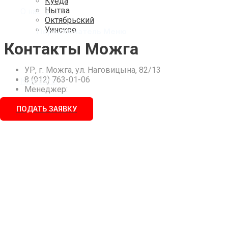
Куеда
Нытва
О нас
Октябрьский
Уинское
Переключатель Меню
Усть-Кишерть
Контакты Можга
Частые
Чернушка
Юкаменское
УР, г. Можга, ул. Наговицына, 82/13
Якшур-Бодья
8 (912) 763-01-06
Контакты
Янаул
Менеджер:
ПОДАТЬ ЗАЯВКУ