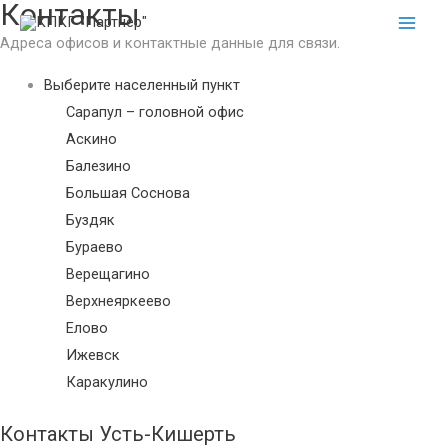
Контакты
Перейти
Main
Main
к
Menu
Адреса офисов и контактные данные для связи.
Men
содержимому
Выберите населенный пункт
Сарапул – головной офис
Аскино
Балезино
Большая Соснова
Буздяк
Бураево
Верещагино
Верхнеяркеево
Елово
Ижевск
Каракулино
Краснохолмский
Контакты Усть-Кишерть
Куеда